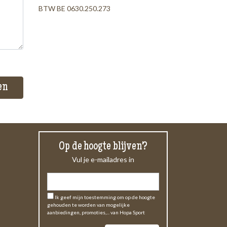
BTW BE 0630.250.273
Op de hoogte blijven?
Vul je e-mailadres in
Ik geef mijn toestemming om op de hoogte
gehouden te worden van mogelijke
aanbiedingen, promoties,... van Hopa Sport