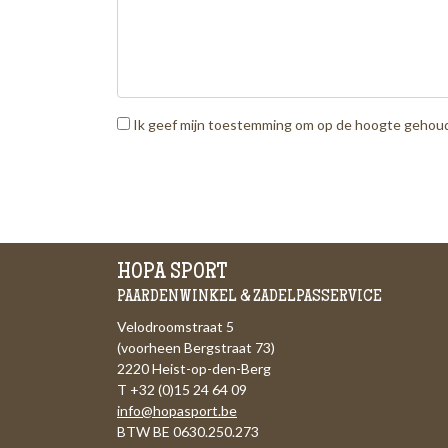
Ik geef mijn toestemming om op de hoogte gehouden
HOPA SPORT
PAARDENWINKEL & ZADELPASSERVICE
Velodroomstraat 5
(voorheen Bergstraat 73)
2220 Heist-op-den-Berg
T +32 (0)15 24 64 09
info@hopasport.be
BTW BE 0630.250.273