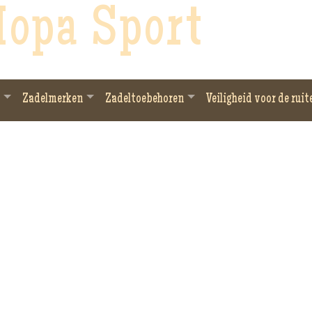
opa Sport
Zadelmerken
Zadeltoebehoren
Veiligheid voor de ruit