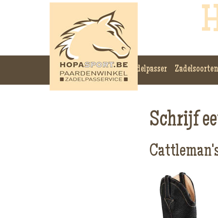
H
Zadelpasser
Zadelsoorten
Schrijf e
Cattleman'