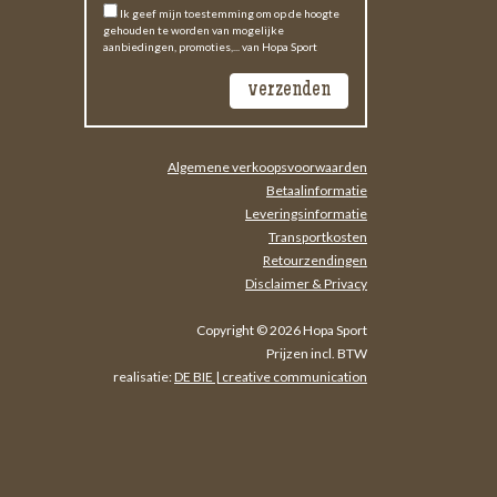
Ik geef mijn toestemming om op de hoogte
gehouden te worden van mogelijke
aanbiedingen, promoties,... van Hopa Sport
Algemene verkoopsvoorwaarden
Betaalinformatie
Leveringsinformatie
Transportkosten
Retourzendingen
Disclaimer & Privacy
Copyright © 2026 Hopa Sport
Prijzen incl. BTW
realisatie:
DE BIE | creative communication