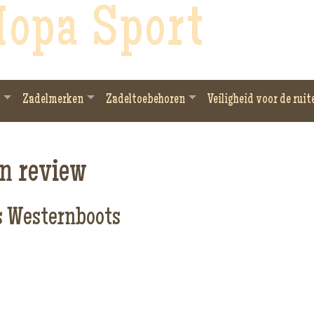
opa Sport
Zadelmerken
Zadeltoebehoren
Veiligheid voor de ruit
en review
s Westernboots