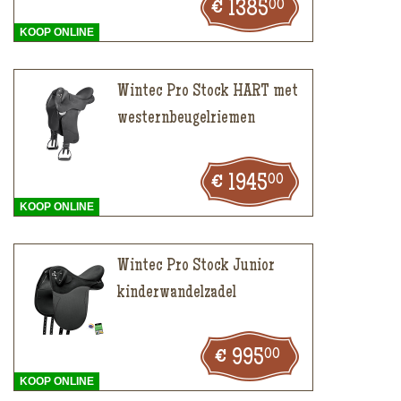
00
1385
KOOP ONLINE
Wintec Pro Stock HART met
westernbeugelriemen
00
1945
KOOP ONLINE
Wintec Pro Stock Junior
kinderwandelzadel
00
995
KOOP ONLINE