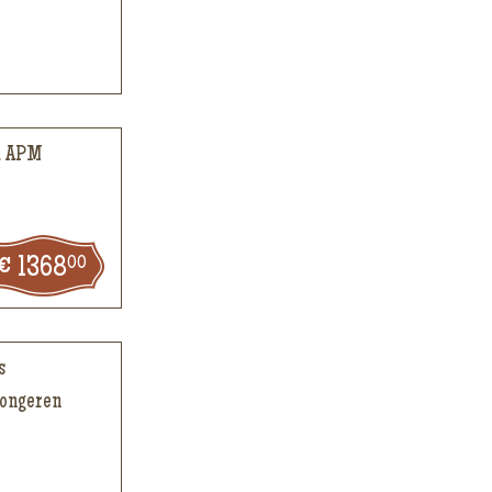
a APM
00
1368
s
jongeren