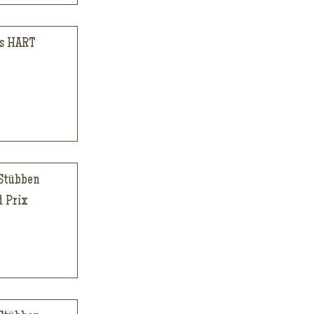
us HART
 Stübben
d Prix