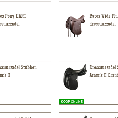
es Pony HART
Bates Wide Pl
ssuurzadel
dressuurzadel
ssuurzadel Stübben
Dressuurzadel
mis II
Aramis II Gran
KOOP ONLINE