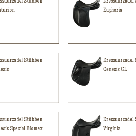
ssuurzadel Stübben
Dressuurzadel
turion
Euphoria
ssuurzadel Stübben
Dressuurzadel
esis
Genesis CL
ssuurzadel Stübben
Dressuurzadel
esis Special Biomex
Virginia