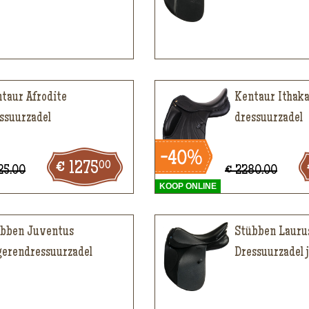
taur Afrodite
Kentaur Ithak
ssuurzadel
dressuurzadel
00
1275
25.00
€ 2280.00
KOOP ONLINE
bben Juventus
Stübben Lauru
gerendressuurzadel
Dressuurzadel 