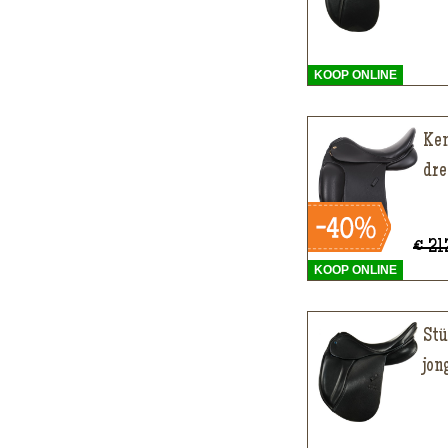
KOOP ONLINE
Ken
dre
€ 21
KOOP ONLINE
Stü
jon