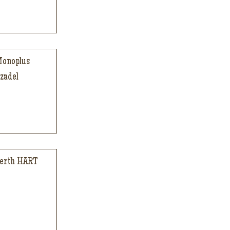
Monoplus
zadel
Werth HART