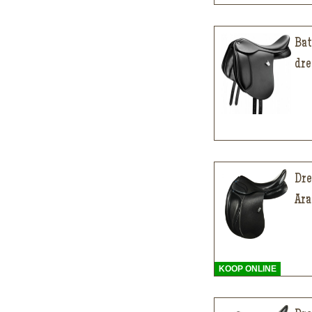
Bat
dre
Dre
Ara
KOOP ONLINE