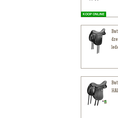
KOOP ONLINE
Bat
dre
led
Bat
HAR