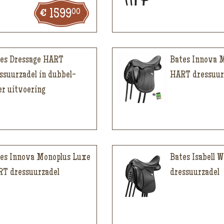
00
1599
es Dressage HART
Bates Innova 
ssuurzadel in dubbel-
HART dressuur
er uitvoering
es Innova Monoplus Luxe
Bates Isabell 
T dressuurzadel
dressuurzadel