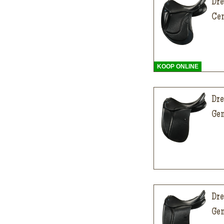
Dre
Cen
KOOP ONLINE
Dre
Gen
Dre
Gen