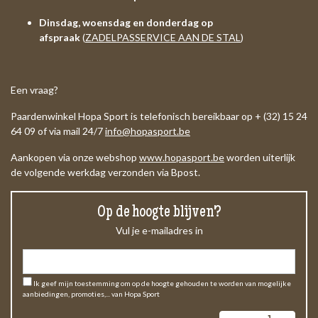
Dinsdag, woensdag en donderdag op
afspraak
(
ZADELPASSERVICE AAN DE STAL
)
Een vraag?
Paardenwinkel Hopa Sport is telefonisch bereikbaar op + (32) 15 24
64 09 of via mail 24/7
info@hopasport.be
Aankopen via onze webshop
www.hopasport.be
worden uiterlijk
de volgende werkdag verzonden via Bpost.
Op de hoogte blijven?
Vul je e-mailadres in
Ik geef mijn toestemming om op de hoogte gehouden te worden van mogelijke
aanbiedingen, promoties,... van Hopa Sport