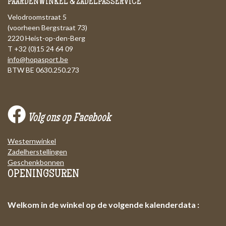
PAARDENWINKEL & ZADELPASSERVICE
Velodroomstraat 5
(voorheen Bergstraat 73)
2220 Heist-op-den-Berg
T +32 (0)15 24 64 09
info@hopasport.be
BTW BE 0630.250.273
Volg ons op Facebook
Westernwinkel
Zadelherstellingen
Geschenkbonnen
OPENINGSUREN
Welkom in de winkel op de volgende kalenderdata :