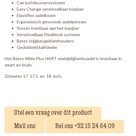
Cair luchtkussensysteem
Easy Change verwisselbaar kopijzer
Elastiflex zadelboom
Ergonomisch gevormde zadelpennen
Stoten inzetbaar aan het kopijzer
Verwisselbaar Flexiblock systeem
Bates stijgbeugelriemhouders
Gedubbeld kalfsleder
Het Bates Wide Plus HART veelzijdigheidszadel is leverbaar in
zwart en bruin.
Zitmaten 17 17.5 en 18 inch.
Stel een vraag over dit product
Mail ons
Bel ons +32 15 24 64 09