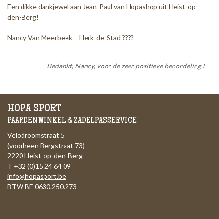
Een dikke dankjewel aan Jean-Paul van Hopashop uit Heist-op-
den-Berg!
Nancy Van Meerbeek – Herk-de-Stad ????
Bedankt, Nancy, voor de zeer positieve beoordeling !
HOPA SPORT
PAARDENWINKEL & ZADELPASSERVICE
Velodroomstraat 5
(voorheen Bergstraat 73)
2220 Heist-op-den-Berg
T +32 (0)15 24 64 09
info@hopasport.be
BTW BE 0630.250.273