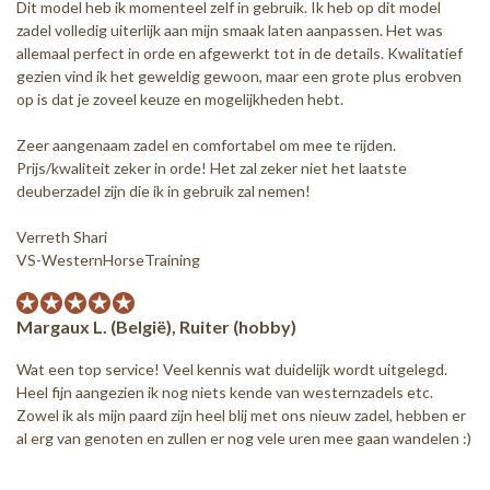
Dit model heb ik momenteel zelf in gebruik. Ik heb op dit model
zadel volledig uiterlijk aan mijn smaak laten aanpassen. Het was
allemaal perfect in orde en afgewerkt tot in de details. Kwalitatief
gezien vind ik het geweldig gewoon, maar een grote plus erobven
op is dat je zoveel keuze en mogelijkheden hebt.
Zeer aangenaam zadel en comfortabel om mee te rijden.
Prijs/kwaliteit zeker in orde! Het zal zeker niet het laatste
deuberzadel zijn die ik in gebruik zal nemen!
Verreth Shari
VS-WesternHorseTraining
Margaux L. (België), Ruiter (hobby)
Wat een top service! Veel kennis wat duidelijk wordt uitgelegd.
Heel fijn aangezien ik nog niets kende van westernzadels etc.
Zowel ik als mijn paard zijn heel blij met ons nieuw zadel, hebben er
al erg van genoten en zullen er nog vele uren mee gaan wandelen :)