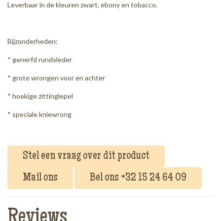
Leverbaar in de kleuren zwart, ebony en tobacco.
Bijzonderheden:
* generfd rundsleder
* grote wrongen voor en achter
* hoekige zittinglepel
* speciale kniewrong
Stel een vraag over dit product
Mail ons
Bel ons +32 15 24 64 09
Reviews