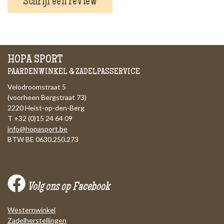
Schrijf een review
HOPA SPORT
PAARDENWINKEL & ZADELPASSERVICE
Velodroomstraat 5
(voorheen Bergstraat 73)
2220 Heist-op-den-Berg
T +32 (0)15 24 64 09
info@hopasport.be
BTW BE 0630.250.273
Volg ons op Facebook
Westernwinkel
Zadelherstellingen