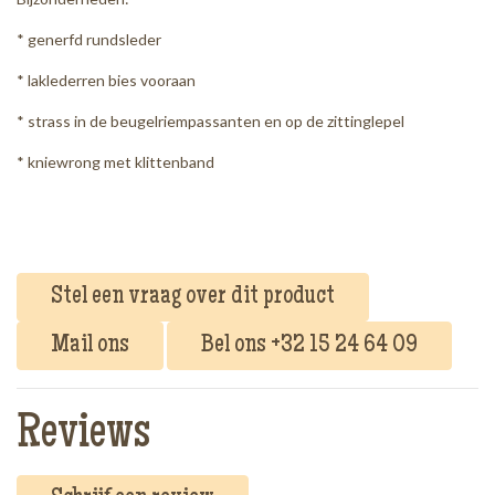
* generfd rundsleder
* laklederren bies vooraan
* strass in de beugelriempassanten en op de zittinglepel
* kniewrong met klittenband
Stel een vraag over dit product
Mail ons
Bel ons +32 15 24 64 09
Reviews