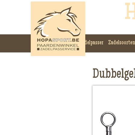
H
Zadelpasser
Zadelsoorten
Dubbelge