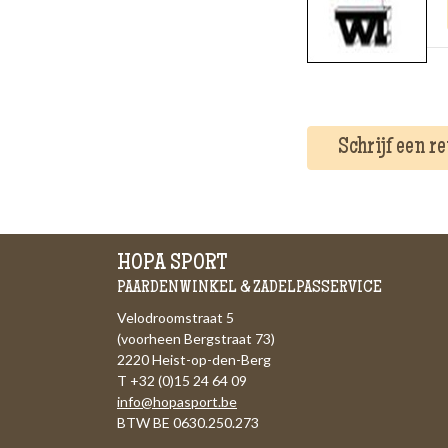
Schrijf een r
HOPA SPORT
PAARDENWINKEL & ZADELPASSERVICE
Velodroomstraat 5
(voorheen Bergstraat 73)
2220 Heist-op-den-Berg
T +32 (0)15 24 64 09
info@hopasport.be
BTW BE 0630.250.273