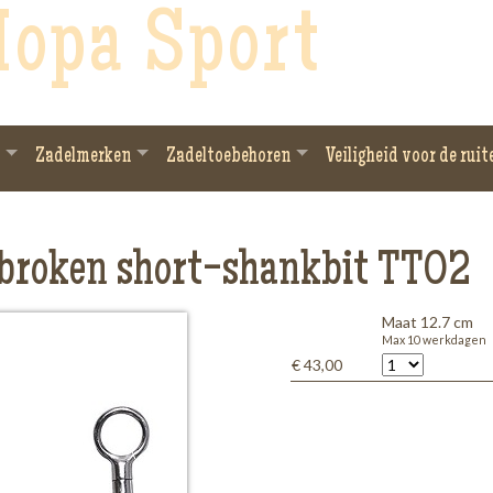
opa Sport
Zadelmerken
Zadeltoebehoren
Veiligheid voor de ruit
broken short-shankbit TT02
Maat 12.7 cm
Max 10 werkdagen
€ 43,00