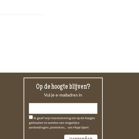
Op de hoogte blijven?
Vul je e-mailadres in
Ik geef mijn toestemming om op de hoogte
gehouden te worden van mogelijke
aanbiedingen, promoties,... van Hopa Sport