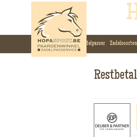
H
Zadelpasser
Zadelsoorten
Restbetal