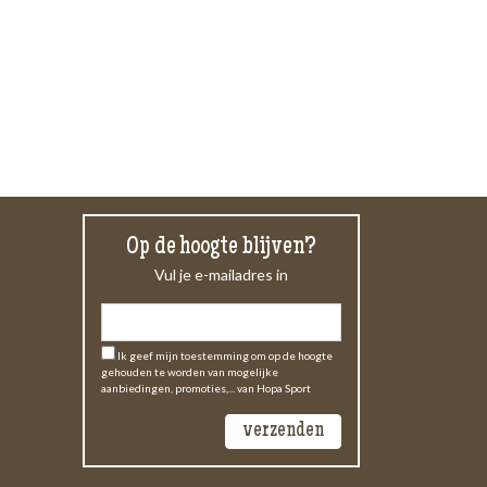
Op de hoogte blijven?
Vul je e-mailadres in
Ik geef mijn toestemming om op de hoogte
gehouden te worden van mogelijke
aanbiedingen, promoties,... van Hopa Sport