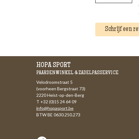
Schrijf een r
HOPA SPORT
PAARDENWINKEL & ZADELPASSERVICE
Velodroomstraat 5
(voorheen Bergstraat 73)
2220 Heist-op-den-Berg
T +32 (0)15 24 64 09
info@hopasport.be
BTW BE 0630.250.273