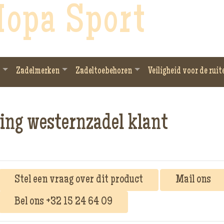
opa Sport
Zadelmerken
Zadeltoebehoren
Veiligheid voor de ruit
ing westernzadel klant
Stel een vraag over dit product
Mail ons
Bel ons +32 15 24 64 09