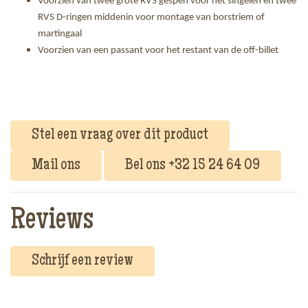
Voorzien van twee grote RVS gespen voor het singelen en twee
RVS D-ringen middenin voor montage van borstriem of
martingaal
Voorzien van een passant voor het restant van de off-billet
Stel een vraag over dit product
Mail ons
Bel ons +32 15 24 64 09
Reviews
Schrijf een review