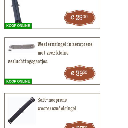
00
25
KOOP ONLINE
Westernsingel in aeroprene
met zeer kleine
verluchtingsgaatjes.
50
39
KOOP ONLINE
Soft-neoprene
westernzadelsingel