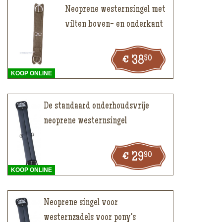
Neoprene westernsingel met
vilten boven- en onderkant
50
38
KOOP ONLINE
De standaard onderhoudsvrije
neoprene westernsingel
90
29
KOOP ONLINE
Neoprene singel voor
westernzadels voor pony's