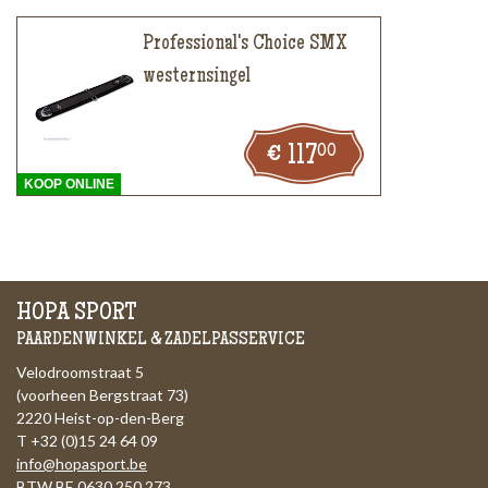
Professional's Choice SMX
westernsingel
00
117
KOOP ONLINE
HOPA SPORT
PAARDENWINKEL & ZADELPASSERVICE
Velodroomstraat 5
(voorheen Bergstraat 73)
2220 Heist-op-den-Berg
T +32 (0)15 24 64 09
info@hopasport.be
BTW BE 0630.250.273