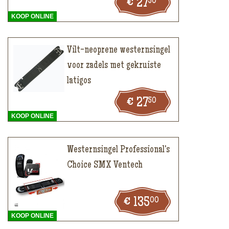
50
27
KOOP ONLINE
Vilt-neoprene westernsingel
voor zadels met gekruiste
latigos
50
27
KOOP ONLINE
Westernsingel Professional's
Choice SMX Ventech
00
135
KOOP ONLINE