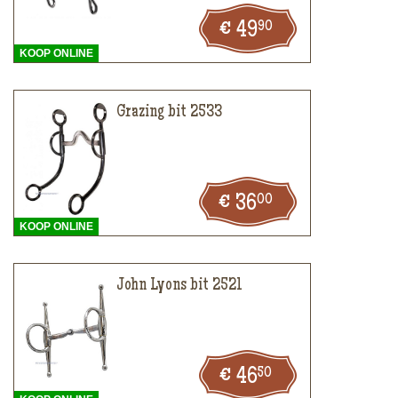
90
49
KOOP ONLINE
Grazing bit 2533
00
36
KOOP ONLINE
John Lyons bit 2521
50
46