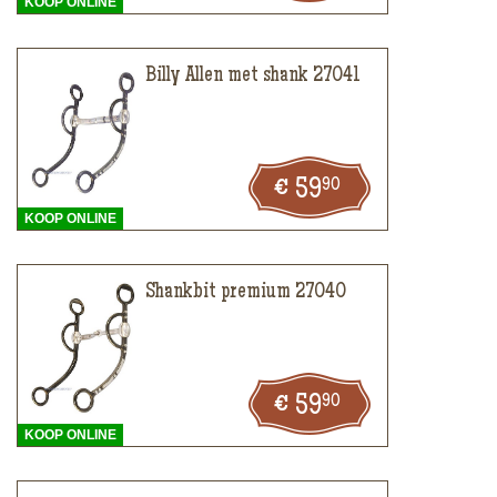
KOOP ONLINE
Billy Allen met shank 27041
90
59
KOOP ONLINE
Shankbit premium 27040
90
59
KOOP ONLINE