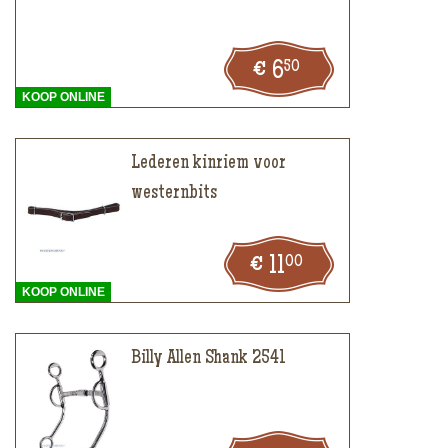
50
6
KOOP ONLINE
Lederen kinriem voor
westernbits
00
11
KOOP ONLINE
Billy Allen Shank 2541