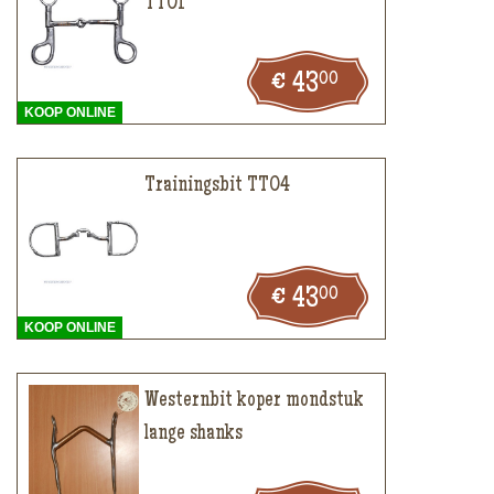
TT01
00
43
KOOP ONLINE
Trainingsbit TT04
00
43
KOOP ONLINE
Westernbit koper mondstuk
lange shanks