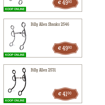
90
49
KOOP ONLINE
Billy Allen Shanks 2546
90
49
KOOP ONLINE
Billy Allen 2531
00
41
KOOP ONLINE