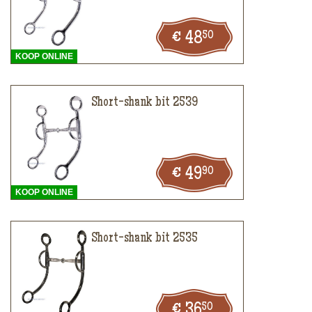
50
48
KOOP ONLINE
Short-shank bit 2539
90
49
KOOP ONLINE
Short-shank bit 2535
50
36