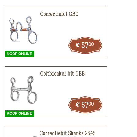
Correctiebit CBC
00
57
KOOP ONLINE
Coltbreaker bit CBB
00
57
KOOP ONLINE
Correctiebit Shanks 2545