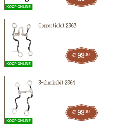
KOOP ONLINE
Correctiebit 2567
00
93
KOOP ONLINE
S-shanksbit 2564
00
93
KOOP ONLINE