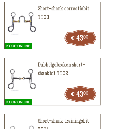
Short-shank correctiebit
TT03
00
43
KOOP ONLINE
Dubbelgebroken short-
shankbit TT02
00
43
KOOP ONLINE
Short-shank trainingsbit