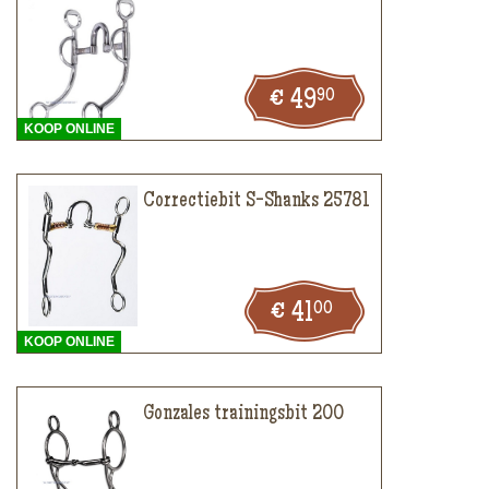
90
49
KOOP ONLINE
Correctiebit S-Shanks 25781
00
41
KOOP ONLINE
Gonzales trainingsbit 200