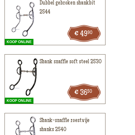
Dubbel gebroken shankbit
2544
90
49
KOOP ONLINE
Shank snaffle soft steel 2530
50
36
KOOP ONLINE
Shank-snaffle roestvije
shanks 2540