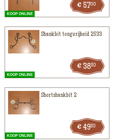
00
57
KOOP ONLINE
Shankbit tongvrijheid 2533
50
38
KOOP ONLINE
Shortshankbit 2
50
49
KOOP ONLINE