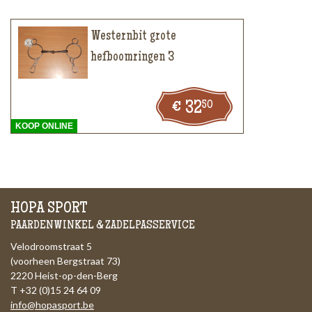
Westernbit grote
hefboomringen 3
50
32
KOOP ONLINE
HOPA SPORT
PAARDENWINKEL & ZADELPASSERVICE
Velodroomstraat 5
(voorheen Bergstraat 73)
2220 Heist-op-den-Berg
T +32 (0)15 24 64 09
info@hopasport.be